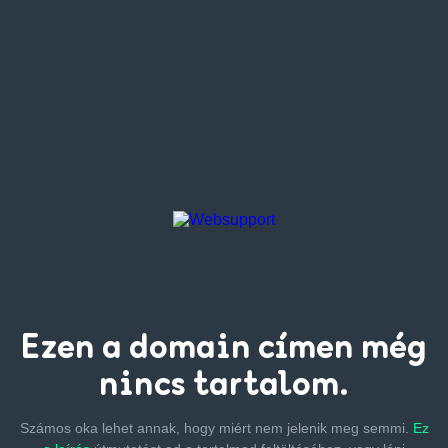
Ezen a
domain címen
még
nincs tartalom.
Számos oka lehet annak, hogy miért nem jelenik meg semmi.
Ez