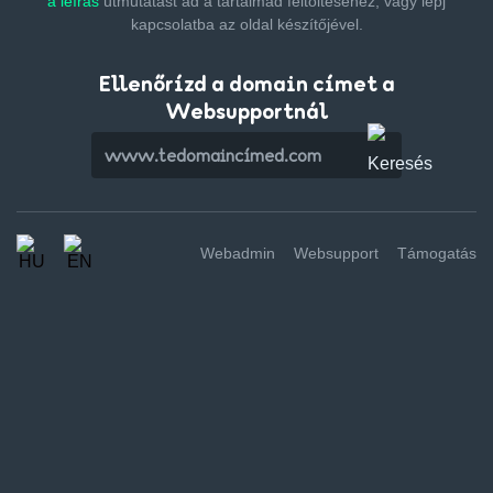
a leírás
útmutatást ad a tartalmad feltöltéséhez,
vagy lépj
kapcsolatba az oldal készítőjével.
Ellenőrízd a domain címet a
Websupportnál
Webadmin
Websupport
Támogatás